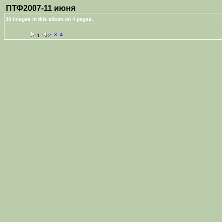
ПТФ2007-11 июня
38 images in this album on 4 pages.
3
4
1
2