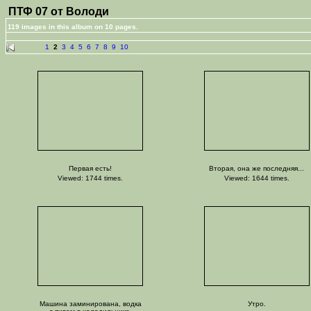
ПТФ 07 от Володи
119 images in this album on 10 pages.
1
2
3
4
5
6
7
8
9
10
Первая есть!
Вторая, она же последняя...
Viewed: 1744 times.
Viewed: 1644 times.
Машина заминирована, водка
Утро.