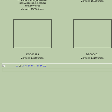
с пивом в холодильнике,
Viewed: 1593 times.
возьмите нас с собой
пожалуйста!
Viewed: 1505 times.
DSC00399
DSC00401
Viewed: 1478 times.
Viewed: 1419 times.
1
2
3
4
5
6
7
8
9
10