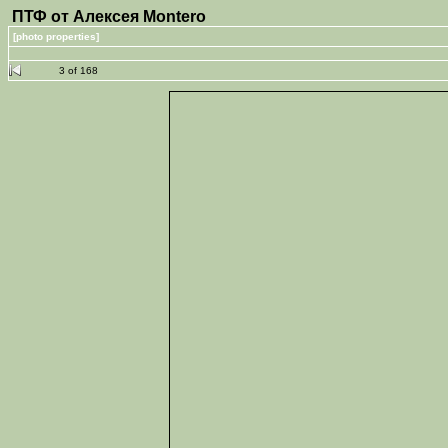
ПТФ от Алексея Montero
[photo properties]
3 of 168