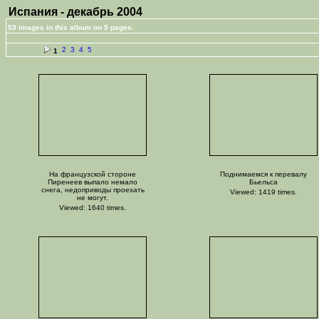
Испания - декабрь 2004
53 images in this album on 5 pages.
2
3
4
5
1
На французской стороне
Поднимаемся к перевалу
Пиренеев выпало немало
Бьельса
снега, недоприводы проехать
Viewed: 1419 times.
не могут.
Viewed: 1640 times.