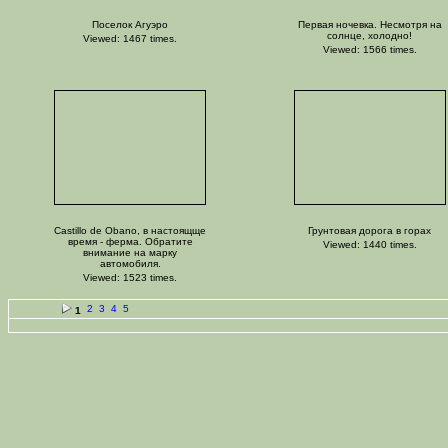
Поселок Агуэро
Первая ночевка. Несмотря на
солнце, холодно!
Viewed: 1467 times.
Viewed: 1566 times.
Castillo de Obano, в настоящще
Грунтовая дорога в горах
время - ферма. Обратите
Viewed: 1440 times.
внимание на марку
автомобиля.
Viewed: 1523 times.
2
3
4
5
1